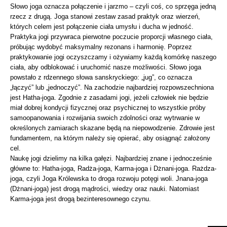
Słowo joga oznacza połączenie i jarzmo – czyli coś, co sprzęga jedną
rzecz z drugą. Joga stanowi zestaw zasad praktyk oraz wierzeń,
których celem jest połączenie ciała umysłu i ducha w jedność.
Praktyka jogi przywraca pierwotne poczucie proporcji własnego ciała,
próbując wydobyć maksymalny rezonans i harmonię. Poprzez
praktykowanie jogi oczyszczamy i ożywiamy każdą komórkę naszego
ciała, aby odblokować i uruchomić nasze możliwości. Słowo joga
powstało z rdzennego słowa sanskryckiego: „jug”, co oznacza
„łączyć” lub „jednoczyć”. Na zachodzie najbardziej rozpowszechniona
jest Hatha-joga. Zgodnie z zasadami jogi, jeżeli człowiek nie będzie
miał dobrej kondycji fizycznej oraz psychicznej to wszystkie próby
samoopanowania i rozwijania swoich zdolności oraz wytrwanie w
określonych zamiarach skazane będą na niepowodzenie. Zdrowie jest
fundamentem, na którym należy się opierać, aby osiągnąć założony
cel.
Naukę jogi dzielimy na kilka gałęzi. Najbardziej znane i jednocześnie
główne to: Hatha-joga, Radża-joga, Karma-joga i Dżnani-joga. Rażdza-
joga, czyli Joga Królewska to droga rozwoju potęgi woli. Jnana-joga
(Dżnani-joga) jest drogą mądrości, wiedzy oraz nauki. Natomiast
Karma-joga jest drogą bezinteresownego czynu.