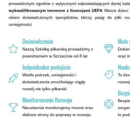
prowadzonym zgodnie z wytycznymi odpowiadającymi danej kateg
wykwalifikowanym trenerom z licencjami UEFA
Wasze dzieci 
okiem doświadczonych specjalistów, którzy pasję do piłki no
umiejętności.
Doświadczenie
Małe 
Naszą Szkółkę piłkarską prowadzimy z
Dobier
powodzeniem w Szczecinie od 8 lat.
oraz i
Indywidualne podejście
Nauka
Wedle potrzeb, umiejętności i
To klu
doświadczenia umożliwiając ciągły
rozwoj
rozwój nie tylko piłkarski.
Bezpi
Monitorowanie Rozwoju
Bezpie
Nieustannie monitorujemy mocne oraz
zorgan
słabsze strony do poprawy w rozwoju.
to pod