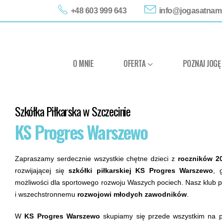
+48 603 999 643
info@jogasatnam.
O MNIE
OFERTA
POZNAJ JOGĘ
Szkółka Piłkarska w Szczecinie
KS Progres Warszewo
Zapraszamy serdecznie wszystkie chętne dzieci z
roczników 2
rozwijającej się
szkółki piłkarskiej KS Progres Warszewo
, 
możliwości dla sportowego rozwoju Waszych pociech. Nasz klub poś
i wszechstronnemu
rozwojowi młodych zawodników
.
W
KS Progres Warszewo
skupiamy się przede wszystkim na pro