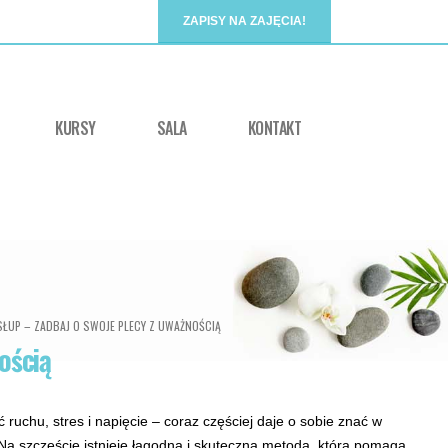
ZAPISY NA ZAJĘCIA!
KURSY
SALA
KONTAKT
SŁUP – ZADBAJ O SWOJE PLECY Z UWAŻNOŚCIĄ
ością
 ruchu, stres i napięcie – coraz częściej daje o sobie znać w
 Na szczęście istnieje łagodna i skuteczna metoda, która pomaga