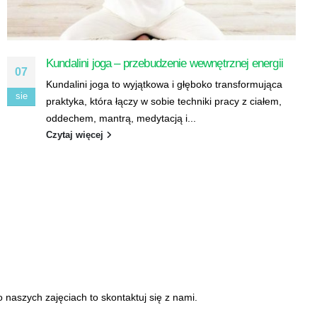
Pełne oddychanie w jodze
31
Oddychanie jest określane jako synonim życia. Jest ono
sie
naturalne i automatyczne. Większość z nas oddycha
bez świadomości tej czynności i...
Czytaj więcej
 naszych zajęciach to skontaktuj się z nami.