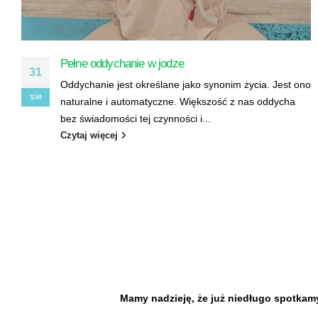
Pilates – siła, spokój i świadomość ciała.
03
W świecie, w którym tempo życia przyspiesza z dnia na
sie
dzień, coraz więcej osób szuka sposobu na
zatrzymanie się, odzyskanie...
Czytaj więcej
Mamy nadzieję, że już niedługo spotkamy