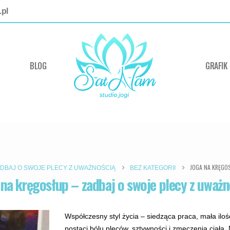
pl
BLOG
GRAFIK
JOGA NA KRĘGO
ADBAJ O SWOJE PLECY Z UWAŻNOŚCIĄ
BEZ KATEGORII
 na kręgosłup – zadbaj o swoje plecy z uważn
Współczesny styl życia – siedząca praca, mała ilość
postaci bólu pleców, sztywności i zmęczenia ciała.