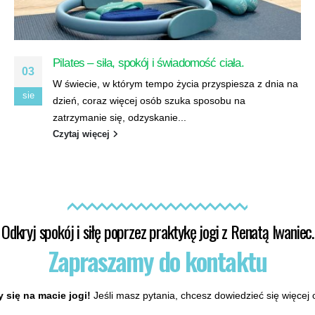
Kundalini joga – przebudzenie wewnętrznej energii
07
Kundalini joga to wyjątkowa i głęboko transformująca
sie
praktyka, która łączy w sobie techniki pracy z ciałem,
oddechem, mantrą, medytacją i...
Czytaj więcej
Odkryj spokój i siłę poprzez praktykę jogi z Renatą Iwaniec.
Zapraszamy do kontaktu
 się na macie jogi!
Jeśli masz pytania, chcesz dowiedzieć się więcej o