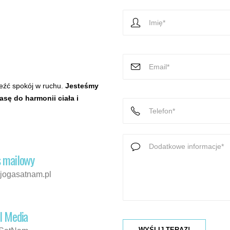
leźć spokój w ruchu.
Jesteśmy
sę do harmonii ciała i
 mailowy
jogasatnam.pl
l Media