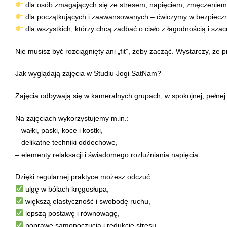
dla osób zmagających się ze stresem, napięciem, zmęczeniem
dla początkujących i zaawansowanych – ćwiczymy w bezpiecz
dla wszystkich, którzy chcą zadbać o ciało z łagodnością i sza
Nie musisz być rozciągnięty ani „fit”, żeby zacząć. Wystarczy, że 
Jak wyglądają zajęcia w Studiu Jogi SatNam?
Zajęcia odbywają się w kameralnych grupach, w spokojnej, pełnej 
Na zajęciach wykorzystujemy m.in.:
– wałki, paski, koce i kostki,
– delikatne techniki oddechowe,
– elementy relaksacji i świadomego rozluźniania napięcia.
Dzięki regularnej praktyce możesz odczuć:
ulgę w bólach kręgosłupa,
większą elastyczność i swobodę ruchu,
lepszą postawę i równowagę,
poprawę samopoczucia i redukcję stresu.