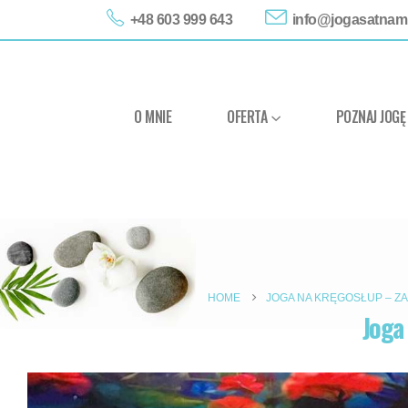
+48 603 999 643
info@jogasatnam.
O MNIE
OFERTA
POZNAJ JOGĘ
HOME
JOGA NA KRĘGOSŁUP – Z
Joga