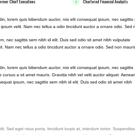
ormer Chief Executives
Chartered Financial Analysts
udin, lorem quis bibendum auctor, nisi elit consequat ipsum, nec sagittis 
ipsum velit. Nam nec tellus a odio tincidunt auctor a ornare odio. Sed 
, nec sagittis sem nibh id elit. Duis sed odio sit amet nibh vulputate
t. Nam nec tellus a odio tincidunt auctor a ornare odio. Sed non mauri
udin, lorem quis bibendum auctor, nisi elit consequat ipsum, nec sagittis
te cursus a sit amet mauris. Gravida nibh vel velit auctor aliquet. Aenea
nsequat ipsum, nec sagittis sem nibh id elit. Duis sed odio sit amet nibh
it. Sed eget risus porta, tincidunt turpis at, interdum tortor. Suspendis