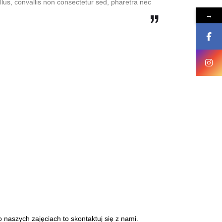
llus, convallis non consectetur sed, pharetra nec
→
 naszych zajęciach to skontaktuj się z nami.