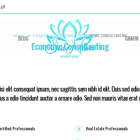
pl
ECONOMIC CONSULTANTING
HOME
CASES
ECONOMIC
BLOG
GRAFIK
Economic Consultanting
Porto
isi elit consequat ipsum, nec sagittis sem nibh id elit. Duis sed odi
s a odio tincidunt auctor a ornare odio. Sed non mauris vitae erat
S
ertified Professionals
Real Estate Professionals