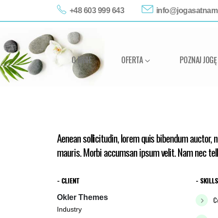
+48 603 999 643
info@jogasatnam.
O MNIE
OFERTA
POZNAJ JOGĘ
Aenean sollicitudin, lorem quis bibendum auctor, n
mauris. Morbi accumsan ipsum velit. Nam nec tellu
- CLIENT
- SKILL
Okler Themes
C
Industry