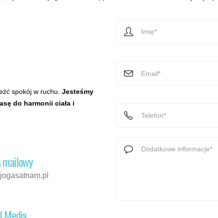
leźć spokój w ruchu.
Jesteśmy
sę do harmonii ciała i
 mailowy
jogasatnam.pl
l Media