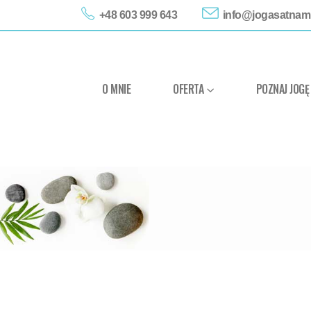
+48 603 999 643
info@jogasatnam.
O MNIE
OFERTA
POZNAJ JOGĘ