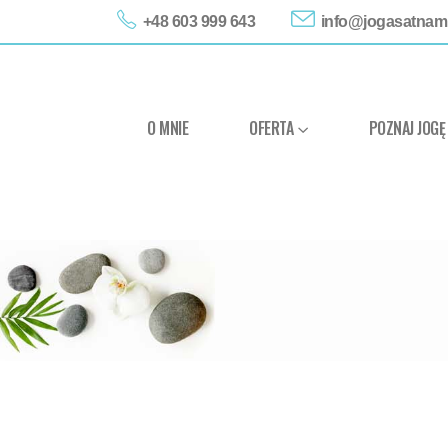
+48 603 999 643
info@jogasatnam.
O MNIE
OFERTA
POZNAJ JOGĘ