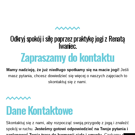
Odkryj spokój i siłę poprzez praktykę jogi z Renatą
Iwaniec.
Zapraszamy do kontaktu
Mamy nadzieję, że już niedługo spotkamy się na macie jogi!
Jeśli
masz pytania, chcesz dowiedzieć się więcej o naszych zajęciach to
skontaktuj się z nami.
Dane Kontaktowe
Skontaktuj się z nami, aby rozpocząć swoją przygodę z jogą i znaleźć
spokój w ruchu.
Jesteśmy gotowi odpowiedzieć na Twoje pytania i
zaplanować Twoją trasę do harmonii ciała i umysłu.
Czekamy na